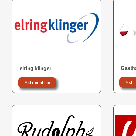
Gasth
elring klinger
Mehr 
Mehr erfahren