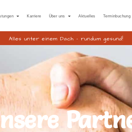
stungen
Karriere
Über uns
Aktuelles
Terminbuchung
Alles unter einem Dach – rundum gesund!
nsere Partn